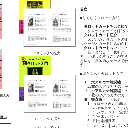
土
目次
4
■らくらくタロット入門
1
8
タロットカードをはじめて
5
タロットカードとは?タロ
タロットカード紹介・・・1
大アルカナ各カードの正
ッセージとカードに込めら
タロットカード占い・・・5
土
基本となる「一枚引き」、
↓クリックで拡大
き」と詳しく占うことがで
1
方法を、具体的なケースで
8
例。
5
■続らくらくタロット入門
2
9
Ⅰ 大アルカナ解説編・・・
22枚の大アルカナのカー
Ⅱ 小アルカナ解説編・・・
56枚の小アルカナのカー
務のみ
Ⅲ 実占編・・・90P
1 タロット占いの基本
2 小アルカナ占いでで
3 ワンオラクル一覧表
4 ツーエレメント
客様へ
↓クリックで拡大
5 四元素相性表
6 フルセット占いでで
↓クリックで拡大