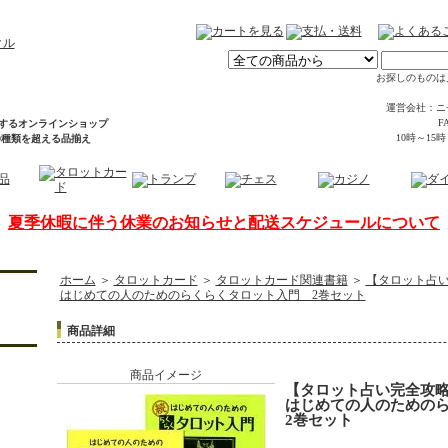
お探しのものは
運営会社：ニ
FA
するオンラインショップ
10時～15
00種類を超える品揃え
夏季休暇に伴う休業のお知らせと配送スケジュールについて
ホーム
＞
タロットカード
＞
タロットカード関連書籍
＞
【タロット占
はじめての人のためのらくらくタロット入門 2巻セット
商品詳細
商品イメージ
【タロット占い完全攻
はじめての人のための
2巻セット