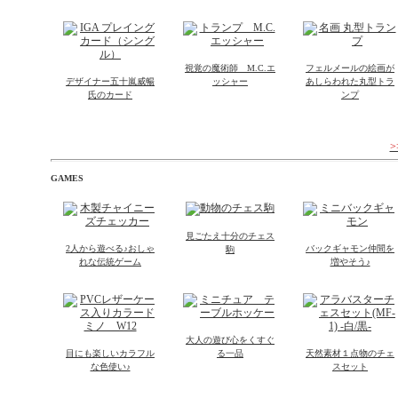
視覚の魔術師 M.C.エ
フェルメールの絵画が
デザイナー五十嵐威暢
ッシャー
あしらわれた丸型トラ
氏のカード
ンプ
GAMES
見ごたえ十分のチェス
2人から遊べる♪おしゃ
バックギャモン仲間を
駒
れな伝統ゲーム
増やそう♪
大人の遊び心をくすぐ
目にも楽しいカラフル
る一品
天然素材１点物のチェ
な色使い♪
スセット