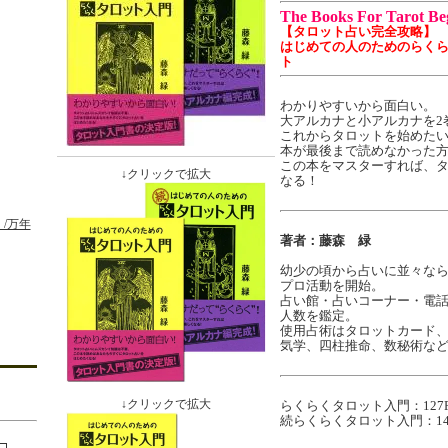
The Books For Tarot Be
【タロット占い完全攻略】
はじめての人のためのらくら
ト
わかりやすいから面白い。
大アルカナと小アルカナを2
これからタロットを始めた
本が最後まで読めなかった
この本をマスターすれば、
↓クリックで拡大
なる！
/万年
著者：藤森 緑
幼少の頃から占いに並々なら
プロ活動を開始。
占い館・占いコーナー・電
人数を鑑定。
使用占術はタロットカード
気学、四柱推命、数秘術な
↓クリックで拡大
らくらくタロット入門：127
続らくらくタロット入門：14