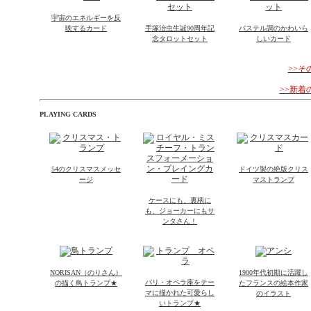
宇宙のエネルギーを反
映するカード
手塚治虫生誕90周年記
パステル調のかわいら
念タロットセット
しいカード
>>
>>新
PLAYING CARDS
54のクリスマスメッセ
ドイツ製の絶版クリス
ージ
マストランプ
ケースにも、裏柄に
も、ジョーカーにもサ
ンタさん！
NORISAN（のりさん）
1900年代初期に活躍し
パリ・オペラ座をテー
の描く鳥トランプ★
たフランスの絵本作家
マに描かれた可愛らし
のイラスト
いトランプ★