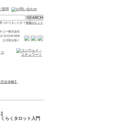
見つかりましたか？
検索のヒント
チユー株式会社
X 03-6240-9846
時 土日祝を除く
い完全攻略】
略】
らくらくタロット入門