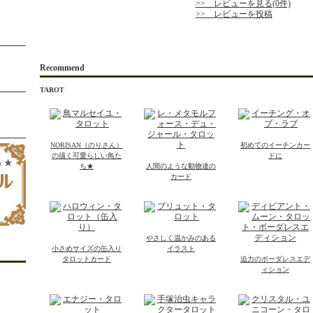
>> レビューを見る(0件)
>> レビューを投稿
Recommend
TAROT
NORISAN（のりさん）
初めてのイーチンカー
の描く可愛らしい鳥た
ドに
ち★
人間のような動物達の
カード
やさしく温かみのある
小さめサイズの缶入り
イラスト
タロットカード
迫力のボーダレスエデ
ィション