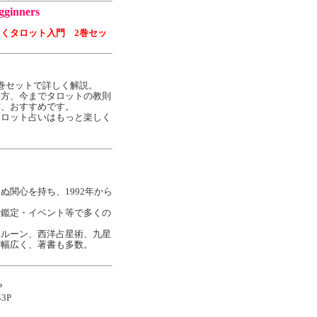
gginners
くタロット入門 2巻セッ
巻セットで詳しく解説。
い方、今までタロットの教則
方、おすすめです。
タロット占いはもっと楽しく
ぬ関心を持ち、1992年から
話鑑定・イベント等で多くの
、ルーン、西洋占星術、九星
ど幅広く、著書も多数。
P
3P