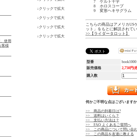
7 ケルト十字
8 ホロスコープ
↓クリックで拡大
9 変形ヘキサグラム
↓クリックで拡大
こちらの商品はアメリカUS
↓クリックで拡大
ット」をもとに解説されて
>>【ライダータロット】
↓クリックで拡大
型番
book1000
販売価格
2,750円(
購入数
何かご不明な点はございますか
>> 商品の到着日は?
>> 送料はいくら？
>> 支払い方法は？
>> FAQ よくあるご質問へ
>> この商品について問い合
>> この商品を友達に教える