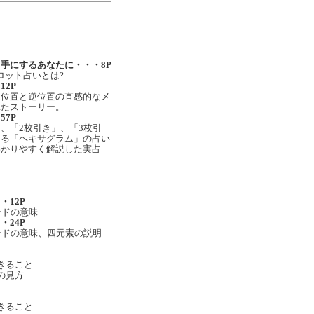
手にするあなたに・・・8P
ット占いとは?
2P
位置と逆位置の直感的なメ
れたストーリー。
7P
「2枚引き」、「3枚引
きる「ヘキサグラム」の占い
わかりやすく解説した実占
12P
ドの意味
24P
ドの意味、四元素の説明
きること
の見方
きること