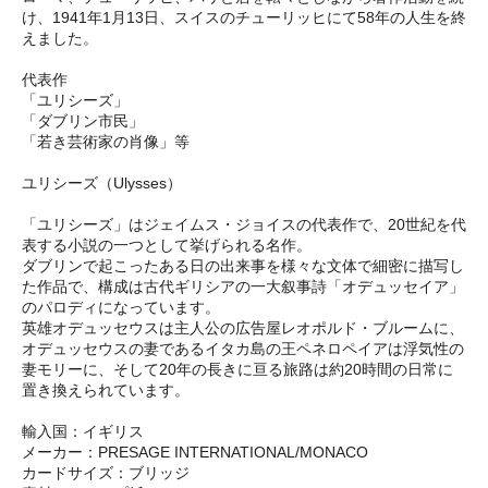
け、1941年1月13日、スイスのチューリッヒにて58年の人生を終
えました。
代表作
「ユリシーズ」
「ダブリン市民」
「若き芸術家の肖像」等
ユリシーズ（Ulysses）
「ユリシーズ」はジェイムス・ジョイスの代表作で、20世紀を代
表する小説の一つとして挙げられる名作。
ダブリンで起こったある日の出来事を様々な文体で細密に描写し
た作品で、構成は古代ギリシアの一大叙事詩「オデュッセイア」
のパロディになっています。
英雄オデュッセウスは主人公の広告屋レオポルド・ブルームに、
オデュッセウスの妻であるイタカ島の王ペネロペイアは浮気性の
妻モリーに、そして20年の長きに亘る旅路は約20時間の日常に
置き換えられています。
輸入国：イギリス
メーカー：PRESAGE INTERNATIONAL/MONACO
カードサイズ：ブリッジ