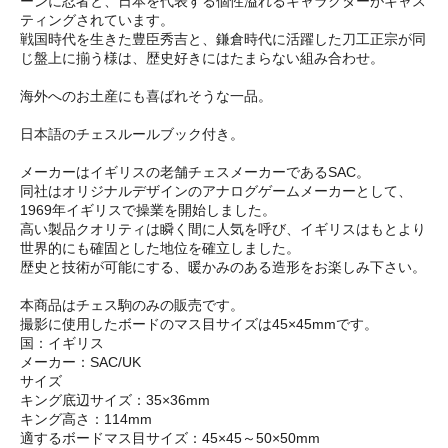
ーンに忍者と、日本を代表する個性溢れるキャラクターがキャス
ティングされています。
戦国時代を生きた豊臣秀吉と、鎌倉時代に活躍した刀工正宗が同
じ盤上に揃う様は、歴史好きにはたまらない組み合わせ。
海外へのお土産にも喜ばれそうな一品。
日本語のチェスルールブック付き。
メーカーはイギリスの老舗チェスメーカーであるSAC。
同社はオリジナルデザインのアナログゲームメーカーとして、
1969年イギリスで操業を開始しました。
高い製品クオリティは瞬く間に人気を呼び、イギリスはもとより
世界的にも確固とした地位を確立しました。
歴史と技術が可能にする、暖かみのある造形をお楽しみ下さい。
本商品はチェス駒のみの販売です。
撮影に使用したボードのマス目サイズは45×45mmです。
国：イギリス
メーカー：SAC/UK
サイズ
キング底辺サイズ：35×36mm
キング高さ：114mm
適するボードマス目サイズ：45×45～50×50mm