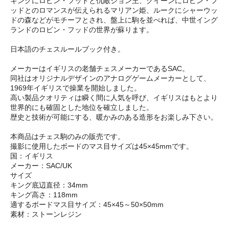
キングにロビン・フッドと仇敵ジョン王、クイーンにロビン・フ
ッドとのロマンスが伝えられるマリアン姫、ルークにシャーウッ
ドの森などがモチーフとされ、盤上に駒を並べれば、中世イング
ランドのロビン・フッドの世界が蘇ります。
日本語のチェスルールブック付き。
メーカーはイギリスの老舗チェスメーカーであるSAC。
同社はオリジナルデザインのアナログゲームメーカーとして、
1969年イギリスで操業を開始しました。
高い製品クオリティは瞬く間に人気を呼び、イギリスはもとより
世界的にも確固とした地位を確立しました。
歴史と技術が可能にする、暖かみのある造形をお楽しみ下さい。
本商品はチェス駒のみの販売です。
撮影に使用したボードのマス目サイズは45×45mmです。
国：イギリス
メーカー：SAC/UK
サイズ
キング底辺直径：34mm
キング高さ：118mm
適するボードマス目サイズ：45×45～50×50mm
素材：ストーンレジン