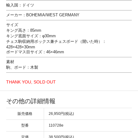
輸入国：ドイツ
メーカー：BOHEMIA/WEST GERMANY
サイズ
キング高さ：85mm
キング底面サイズ：φ30mm
チェス駒収納用ボックス兼チェスボード（開いた時）：
428×428×30mm
ボードマス目サイズ：46×46mm
素材
駒、ボード：木製
THANK YOU, SOLD OUT
その他の詳細情報
販売価格
26,950円(税込)
型番
110728e
定価
38,500円(税込)