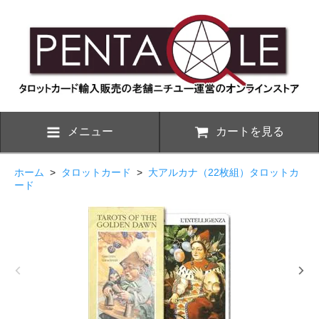
メニュー
カートを見る
ホーム
>
タロットカード
>
大アルカナ（22枚組）タロットカ
ード