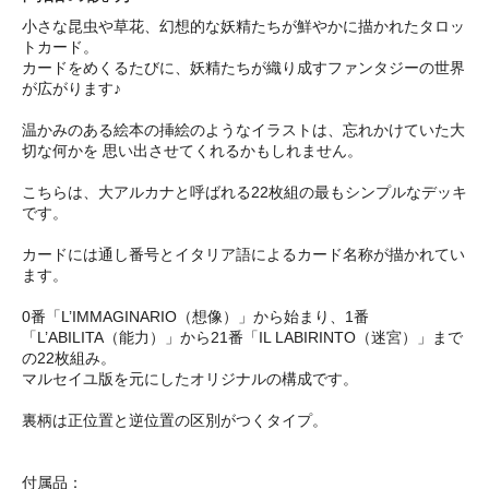
小さな昆虫や草花、幻想的な妖精たちが鮮やかに描かれたタロッ
トカード。
カードをめくるたびに、妖精たちが織り成すファンタジーの世界
が広がります♪
温かみのある絵本の挿絵のようなイラストは、忘れかけていた大
切な何かを 思い出させてくれるかもしれません。
こちらは、大アルカナと呼ばれる22枚組の最もシンプルなデッキ
です。
カードには通し番号とイタリア語によるカード名称が描かれてい
ます。
0番「L’IMMAGINARIO（想像）」から始まり、1番
「L’ABILITA（能力）」から21番「IL LABIRINTO（迷宮）」まで
の22枚組み。
マルセイユ版を元にしたオリジナルの構成です。
裏柄は正位置と逆位置の区別がつくタイプ。
付属品：