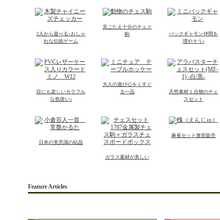
見ごたえ十分のチェス
2人から遊べる♪おしゃ
バックギャモン仲間を
駒
れな伝統ゲーム
増やそう♪
大人の遊び心をくすぐ
目にも楽しいカラフル
る一品
天然素材１点物のチェ
な色使い♪
スセット
麻雀セット激安販売
日本の美意識の結晶
ガラス素材が美しい
Feature Articles