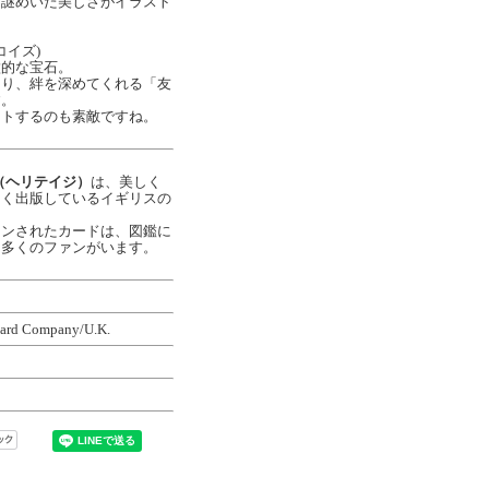
く謎めいた美しさがイラスト
。
ーコイズ)
徴的な宝石。
より、絆を深めてくれる「友
す。
ントするのも素敵ですね。
E（ヘリテイジ）
は、美しく
多く出版しているイギリスの
インされたカードは、図鑑に
に多くのファンがいます。
rd Company/U.K.