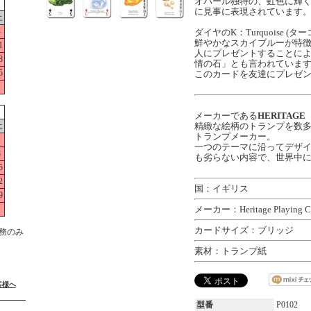
オパール独特の、虹色に輝
に見事に表現されています
土
4
ダイヤのK：Turquoise (タ
鮮やかなスカイブルーが特
1
人にプレゼントすることに
8
情の石」とも言われていま
5
このカードを友達にプレゼ
メーカーである
HERITAG
土
精緻な絵柄のトランプを数
トランプメーカー。
1
一つのテーマに沿ってデザ
8
も劣らない内容で、世界中
5
2
国：イギリス
9
メーカー：Heritage Playing Ca
カードサイズ：ブリッジ
務のみ
素材：トランプ紙
客様へ
型番
P0102