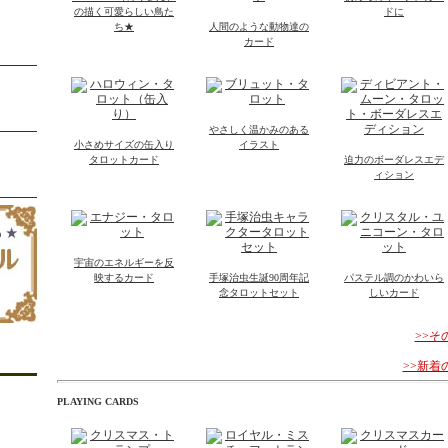
の描く可愛らしい鳥た
ドに
ち★
人間のような動物達の
カード
やさしく温かみのある
小さめサイズの缶入り
イラスト
タロットカード
迫力のボーダレスエデ
ィション
宇宙のエネルギーを反
映するカード
手塚治虫生誕90周年記
パステル調のかわいら
念タロットセット
しいカード
>>
>>新
PLAYING CARDS