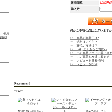
販売価格
1,980円(
購入数
何かご不明な点はございますか
>> 商品の到着日は?
>> 送料はいくら？
>> 支払い方法は？
>> FAQ よくあるご質問へ
>> この商品について問い合
>> この商品を友達に教える
>> レビューを見る(0件)
>> レビューを投稿
Recommend
TAROT
NORISAN（のりさん）
初めてのイーチンカー