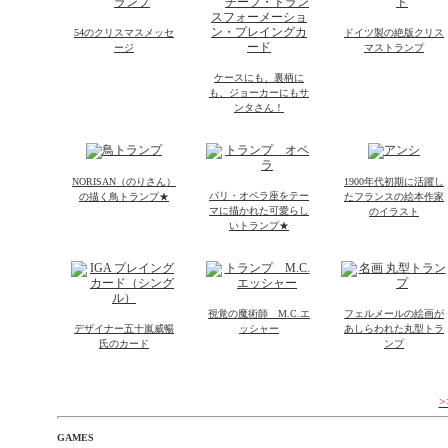
54のクリスマスメッセ
ドイツ製の絶版クリス
ージ
マストランプ
ケースにも、裏柄に
も、ジョーカーにもサ
ンタさん！
NORISAN（のりさん）
1900年代初期に活躍し
パリ・オペラ座をテー
の描く鳥トランプ★
たフランスの絵本作家
マに描かれた可愛らし
のイラスト
いトランプ★
視覚の魔術師 M.C.エ
フェルメールの絵画が
デザイナー五十嵐威暢
ッシャー
あしらわれた丸型トラ
氏のカード
ンプ
GAMES