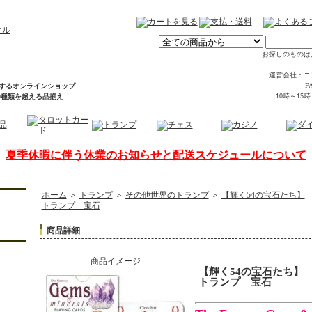
お探しのものは
運営会社：ニ
FA
するオンラインショップ
10時～15
00種類を超える品揃え
夏季休暇に伴う休業のお知らせと配送スケジュールについて
ホーム
＞
トランプ
＞
その他世界のトランプ
＞
【輝く54の宝石たち】
トランプ 宝石
商品詳細
商品イメージ
【輝く54の宝石たち】
トランプ 宝石