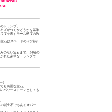
minerals
TAGE
マのトランプ。
きキズがつくかどうかを基準
の尺度を表すモース硬度の数
の宝石はスペードの5に描か
みのない宝石まで、54枚の
描かれた豪華なトランプで
バー）
とても綺麗な宝石。
プのパワーストーンとしても
）
月の誕生石でもあるオパー