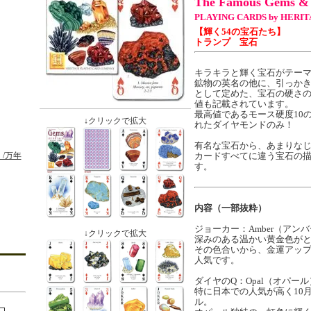
The Famous Gems & 
PLAYING CARDS by HERI
【輝く54の宝石たち】
トランプ 宝石
キラキラと輝く宝石がテー
鉱物の英名の他に、引っか
として定めた、宝石の硬さ
値も記載されています。
最高値であるモース硬度10
↓クリックで拡大
れたダイヤモンドのみ！
有名な宝石から、あまりなじ
/万年
カードすべてに違う宝石の
す。
内容（一部抜粋）
ジョーカー：Amber（アン
↓クリックで拡大
深みのある温かい黄金色が
その色合いから、金運アッ
人気です。
ダイヤのQ：Opal（オパール
特に日本での人気が高く10
ル。