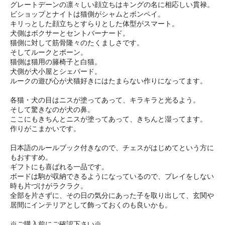
グレートデーンの凛々しい顔立ちはキングの名に相応しい貫禄。
ビショップとナイトは猫側がシャムとボンペイ。
キリっとした顔立ちとすらりとした体型がスマート。
犬側はボクサーとセントバーナード。
猫側に対して筋骨隆々のたくましさです。
そしてルークとポーン。
猫側は猫用の籐椅子と白猫。
犬側が犬小屋とシェパード。
ルークの遊び心が犬猫好きにはたまらない作りになってます。
各猫・犬の目はニスが塗ってあって、キラキラと光るよう。
そして驚きなのが犬の鼻。
ここにもきちんとニスが塗ってあって、きちんと湿ってます。
作りがこまかいです。
日本語のルールブック付きなので、チェスがはじめてという方に
もおすすめ。
ギフトにも喜ばれる一品です。
ボードは駒が収納できるようになっているので、プレイをしない
時も片づけがラクラク。
全部を片さずに、その日の気分にあった子を取り出して、玄関や
居間にインテリアとして飾っておくのも良いかも。
※ご購入前にご確認下さい※