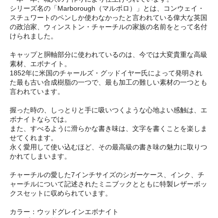
シリーズ名の「Marborough（マルボロ）」とは、コンウェイ・
スチュワートのペンしか使わなかったと言われている偉大な英国
の政治家、ウィンストン・チャーチルの家族の名前をとって名付
けられました。
キャップと胴軸部分に使われているのは、今では大変貴重な高級
素材、エボナイト。
1852年に米国のチャールズ・グッドイヤー氏によって発明され
た最も古い合成樹脂の一つで、最も加工の難しい素材の一つとも
言われています。
握った時の、しっとりと手に吸いつくような心地よい感触は、エ
ボナイトならでは。
また、すべるように滑らかな書き味は、文字を書くことを楽しま
せてくれます。
永く愛用して使い込むほど、その最高級の書き味の魅力に取りつ
かれてしまいます。
チャーチルの愛した7インチサイズのシガーケース、インク、チ
ャーチルについて記述されたミニブックとともに特製レザーボッ
クスセットに収められています。
カラー：ウッドグレインエボナイト