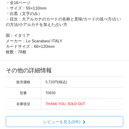
・全16ページ
・サイズ：55×110mm
・白黒（文字のみ）
・目次：大アルカナのカードの名称と意味/カードの並べ方/占い
の方法/小アルカナを加えた占い方
国：イタリア
メーカー：Lo Scarabeo/ ITALY
カードサイズ：66×120mm
枚数：78枚
その他の詳細情報
販売価格
5,720円(税込)
型番
T0650
在庫状況
THANK YOU, SOLD OUT
レビューを見る(0件)