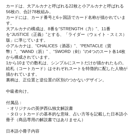
カードは、大アルカナと呼ばれる22枚と小アルカナと呼ばれる
56枚の、合計78枚組み。
カードには、カード番号と6ヶ国語でカード名称が描かれていま
す。
大アルカナの構成は、8番を“STRENGTH（力）”、11番
を“JUSTICE（正義）”とする、「ライダー（ウェイト・スミス）
版」に準じています。
小アルカナは、“CHALICES（酒器）”、“PENTACLE（貨
幣）”、“WAND（笏）” 、“SWORD（剣）”の4つのスート各14枚
から構成されています。
1から10までの数札は、シンプルにスートだけが描かれたもの。
絵札（コートカード）はそれぞれスートを特徴的に配した人物が
描かれています。
裏柄は、正位置と逆位置の区別のつかないデザイン。
中級者向け。
付属品：
・オリジナルの英伊西仏独文解説書
・タロットカードの基本的な意味、占い方等を記載した日本語小
冊子（商品専用の解説書ではありません）
日本語小冊子内容