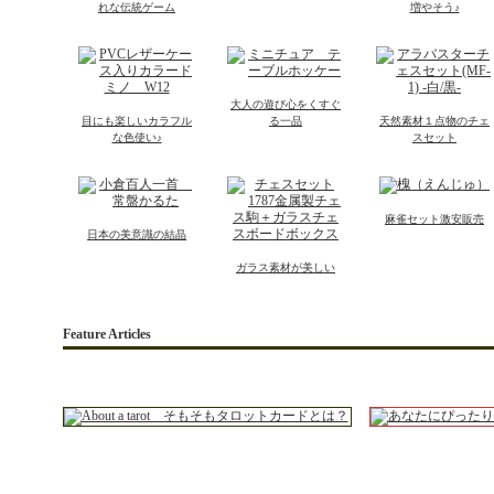
れな伝統ゲーム
増やそう♪
大人の遊び心をくすぐ
目にも楽しいカラフル
る一品
天然素材１点物のチェ
な色使い♪
スセット
麻雀セット激安販売
日本の美意識の結晶
ガラス素材が美しい
Feature Articles