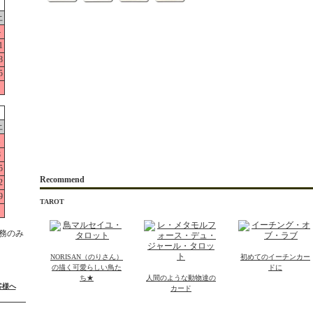
土
4
1
8
5
土
1
8
5
Recommend
2
9
TAROT
務のみ
NORISAN（のりさん）
初めてのイーチンカー
の描く可愛らしい鳥た
ドに
ち★
人間のような動物達の
客様へ
カード