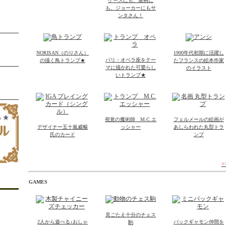
ケースにも、裏柄に
も、ジョーカーにもサ
ンタさん！
NORISAN（のりさん）
1900年代初期に活躍し
パリ・オペラ座をテー
の描く鳥トランプ★
たフランスの絵本作家
マに描かれた可愛らし
のイラスト
いトランプ★
視覚の魔術師 M.C.エ
フェルメールの絵画が
デザイナー五十嵐威暢
ッシャー
あしらわれた丸型トラ
氏のカード
ンプ
GAMES
見ごたえ十分のチェス
2人から遊べる♪おしゃ
バックギャモン仲間を
駒