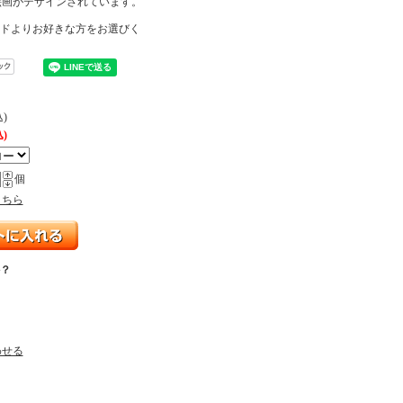
絵画がデザインされています。
ッドよりお好きな方をお選びく
込)
込)
個
こちら
？
わせる