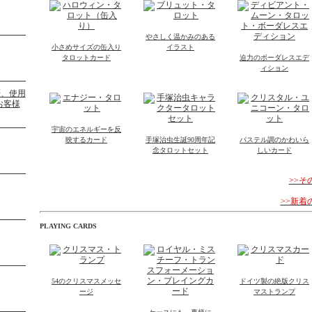
やさしく温かみのある
小さめサイズの缶入り
イラスト
タロットカード
迫力のボーダレスエデ
ィション
宇宙のエネルギーを反
映するカード
手塚治虫生誕90周年記
パステル調のかわいら
念タロットセット
しいカード
>>
>>新
PLAYING CARDS
54のクリスマスメッセ
ドイツ製の絶版クリス
ージ
マストランプ