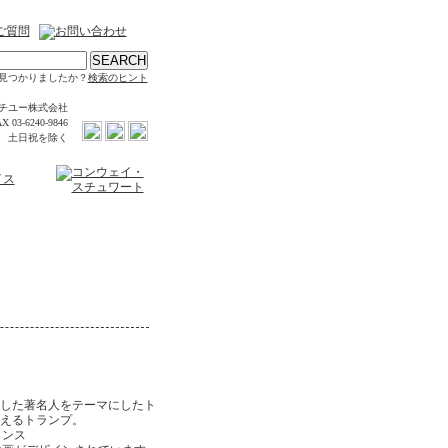
見つかりましたか？
検索のヒント
チユー株式会社
X 03-6240-9846
時 土日祝を除く
躍した著名人をテーマにしたト
えるトランプ。
フランス