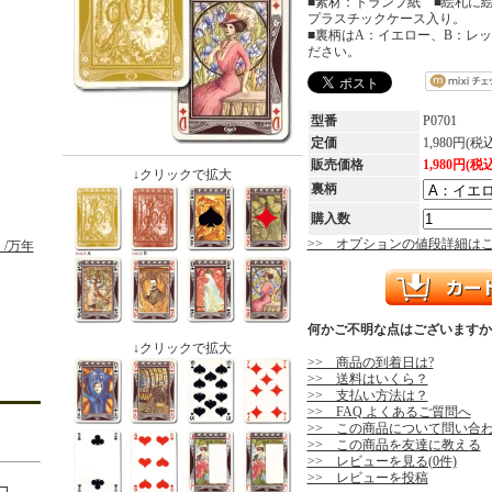
■素材：トランプ紙 ■絵札に
プラスチックケース入り。
■裏柄はA：イエロー、B：レ
ださい。
型番
P0701
定価
1,980円(税
販売価格
1,980円(税
↓クリックで拡大
裏柄
購入数
>> オプションの値段詳細は
/万年
何かご不明な点はございますか
↓クリックで拡大
>> 商品の到着日は?
>> 送料はいくら？
>> 支払い方法は？
>> FAQ よくあるご質問へ
>> この商品について問い合
>> この商品を友達に教える
>> レビューを見る(0件)
>> レビューを投稿