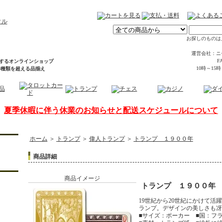
お探しのものは
運営会社：ニ
FA
するオンラインショップ
10時～15
00種類を超える品揃え
夏季休暇に伴う休業のお知らせと配送スケジュールについて
ホーム
＞
トランプ
＞
偉人トランプ
＞
トランプ １９００年
商品詳細
商品イメージ
トランプ １９００年
19世紀から20世紀にかけて活
ランプ。デザインの美しさも冴
■サイズ：ポーカー ■国：