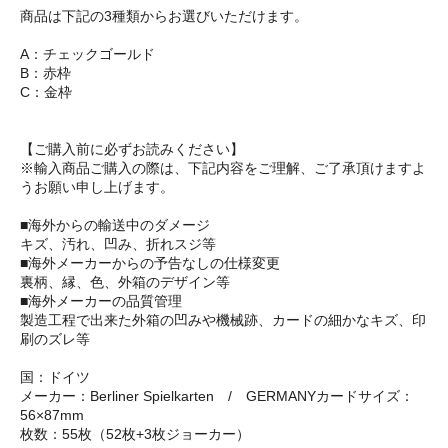
商品は下記の3種類からお選びいただけます。
A：チェックゴールド
B：赤枠
C：金枠
【ご購入前に必ずお読みください】
※輸入商品ご購入の際は、下記内容をご理解、ご了承頂けますよ
うお願い申し上げます。
■海外からの輸送中のダメージ
キズ、汚れ、凹み、折れスジ等
■海外メーカーからの予告なしの仕様変更
裏柄、縁、色、外箱のデザイン等
■海外メーカーの品質管理
製造工程で出来た外箱の凹みや機械跡、カードの細かなキズ、印
刷のズレ等
国：ドイツ
メーカー：Berliner Spielkarten / GERMANYカードサイズ：
56×87mm
枚数：55枚（52枚+3枚ジョーカー）