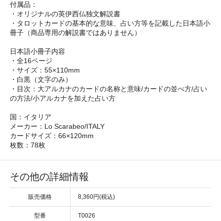
付属品：
・オリジナルの英伊西仏独文解説書
・タロットカードの基本的な意味、占い方等を記載した日本語小
冊子（商品専用の解説書ではありません）
日本語小冊子内容
・全16ページ
・サイズ：55×110mm
・白黒（文字のみ）
・目次：大アルカナのカードの名称と意味/カードの並べ方/占い
の方法/小アルカナを加えた占い方
国：イタリア
メーカー：Lo Scarabeo/ITALY
カードサイズ：66×120mm
枚数：78枚
その他の詳細情報
販売価格
8,360円(税込)
型番
T0026