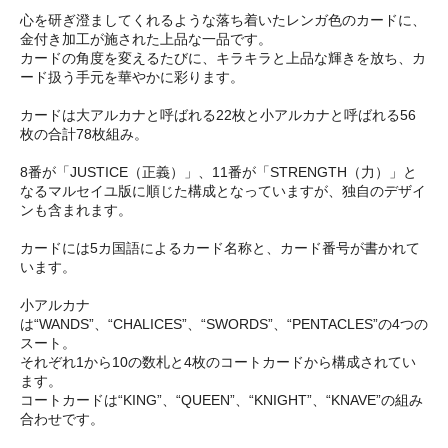
心を研ぎ澄ましてくれるような落ち着いたレンガ色のカードに、
金付き加工が施された上品な一品です。
カードの角度を変えるたびに、キラキラと上品な輝きを放ち、カ
ード扱う手元を華やかに彩ります。
カードは大アルカナと呼ばれる22枚と小アルカナと呼ばれる56
枚の合計78枚組み。
8番が「JUSTICE（正義）」、11番が「STRENGTH（力）」と
なるマルセイユ版に順じた構成となっていますが、独自のデザイ
ンも含まれます。
カードには5カ国語によるカード名称と、カード番号が書かれて
います。
小アルカナ
は“WANDS”、“CHALICES”、“SWORDS”、“PENTACLES”の4つの
スート。
それぞれ1から10の数札と4枚のコートカードから構成されてい
ます。
コートカードは“KING”、“QUEEN”、“KNIGHT”、“KNAVE”の組み
合わせです。