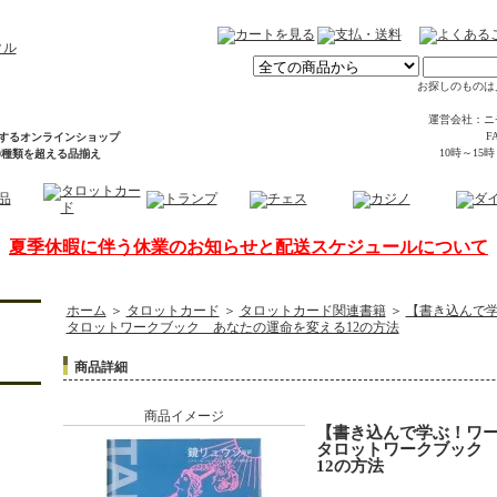
お探しのものは
運営会社：ニ
FA
するオンラインショップ
10時～15
00種類を超える品揃え
夏季休暇に伴う休業のお知らせと配送スケジュールについて
ホーム
＞
タロットカード
＞
タロットカード関連書籍
＞
【書き込んで
タロットワークブック あなたの運命を変える12の方法
商品詳細
商品イメージ
【書き込んで学ぶ！ワ
タロットワークブック
12の方法