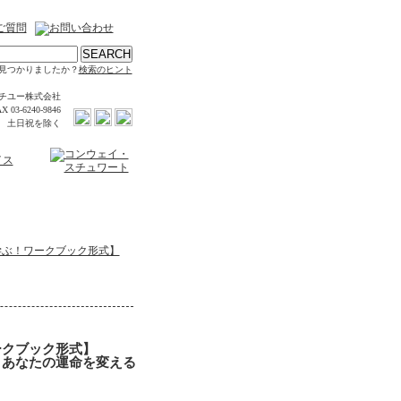
見つかりましたか？
検索のヒント
チユー株式会社
X 03-6240-9846
時 土日祝を除く
学ぶ！ワークブック形式】
ークブック形式】
 あなたの運命を変える