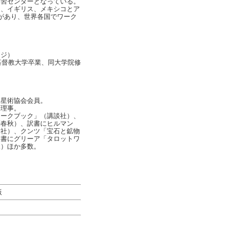
学習センターとなっている。
ツ、イギリス、メキシコとア
があり、世界各国でワーク
ウジ）
際基督教大学卒業、同大学院修
。
占星術協会会員。
会理事。
ワークブック」（講談社）、
藝春秋）、訳書にヒルマン
新社）、クンツ「宝石と鉱物
訳書にグリーア「タロットワ
版）ほか多数。
版