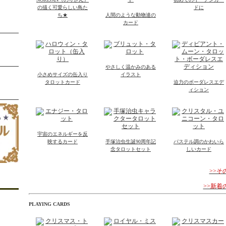
の描く可愛らしい鳥た
ドに
ち★
人間のような動物達の
カード
やさしく温かみのある
小さめサイズの缶入り
イラスト
タロットカード
迫力のボーダレスエデ
ィション
宇宙のエネルギーを反
映するカード
手塚治虫生誕90周年記
パステル調のかわいら
念タロットセット
しいカード
>>
>>新
PLAYING CARDS