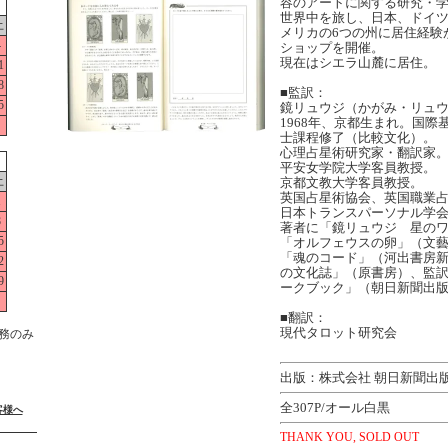
容のアートに関する研究・
世界中を旅し、日本、ドイ
土
メリカの6つの州に居住経験
4
ショップを開催。
現在はシエラ山麓に居住。
1
8
■監訳：
5
鏡リュウジ（かがみ・リュ
1968年、京都生まれ。国
士課程修了（比較文化）。
心理占星術研究家・翻訳家
平安女学院大学客員教授。
土
京都文教大学客員教授。
英国占星術協会、英国職業
1
日本トランスパーソナル学
8
著者に「鏡リュウジ 星の
5
「オルフェウスの卵」（文
「魂のコード」（河出書房
2
の文化誌」（原書房）、監
9
ークブック」（朝日新聞出
■翻訳：
現代タロット研究会
務のみ
出版：株式会社 朝日新聞出
全307P/オール白黒
客様へ
THANK YOU, SOLD OUT