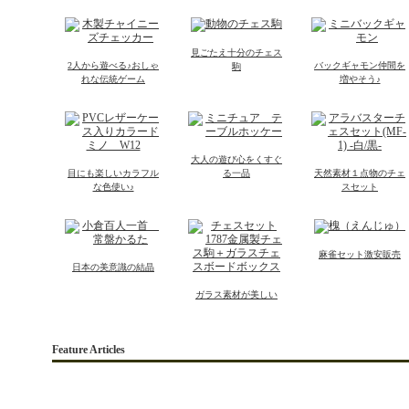
見ごたえ十分のチェス
2人から遊べる♪おしゃ
バックギャモン仲間を
駒
れな伝統ゲーム
増やそう♪
大人の遊び心をくすぐ
目にも楽しいカラフル
る一品
天然素材１点物のチェ
な色使い♪
スセット
麻雀セット激安販売
日本の美意識の結晶
ガラス素材が美しい
Feature Articles