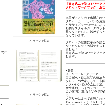
【書き込んで学ぶ！ワーク
タロットワークブック あな
本書がアメリカで出版されたの
タロットカードとペンを用
クササイズを一つ一つこな
動的なスタイルの『タロッ
撃ををもたらし、以後ずっ
なっています。
↓クリックで拡大
タロットの歴史に革命を起
なったタロット独習テキス
ました！
/万年
書き込んで学ぶワークブッ
します。
■著者：
メアリー・K・グリーア
自己探求・自己変容の技法
タロットの大家として、米
ンスやシンポジウムに参加
女性運動、ペイガンコミュニ
金の夜明け団｣などの学術的
↓クリックで拡大
る。
メアリーによって創設された「Tool
Transformation（T.A.