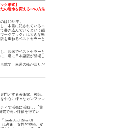
ブック形式】
たの運命を変える12の方法
は1984年。
意し、本書に記されているエ
して書き込んでいくという能
トワークブック』は大きな衝
と版を重ねるベストセラーと
こし、欧米でベストセラーと
トに、遂に日本語版が登場し
ク形式で、幸運の輪が回りだ
を専門とする著術家、教師。
国を中心に様々なカンファレ
。
ティで活発に活動し、｢黄
研究で高い評価を得てい
s And Rites Of
R.O.T）」は占術、女性的神秘、変