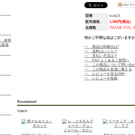
型番
book24
販売価格
3,300円(税込)
在庫数
THANK YOU, 
何かご不明な点はございますか
>> 商品の到着日は?
>> 送料はいくら？
>> 支払い方法は？
>> FAQ よくあるご質問へ
>> この商品について問い合
>> この商品を友達に教える
>> レビューを見る(0件)
>> レビューを投稿
Recommend
TAROT
NORISAN（のりさん）
初めてのイーチンカー