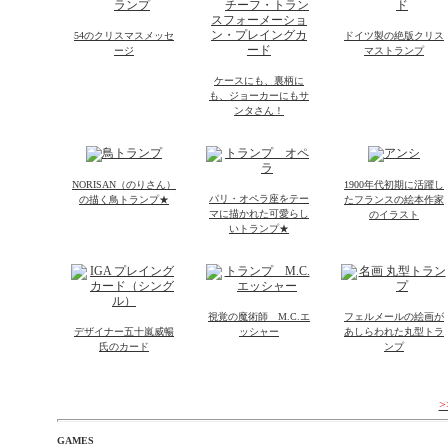
54のクリスマスメッセ
ドイツ製の絶版クリス
ージ
マストランプ
ケースにも、裏柄に
も、ジョーカーにもサ
ンタさん！
NORISAN（のりさん）
1900年代初期に活躍し
パリ・オペラ座をテー
の描く鳥トランプ★
たフランスの絵本作家
マに描かれた可愛らし
のイラスト
いトランプ★
視覚の魔術師 M.C.エ
フェルメールの絵画が
デザイナー五十嵐威暢
ッシャー
あしらわれた丸型トラ
氏のカード
ンプ
GAMES