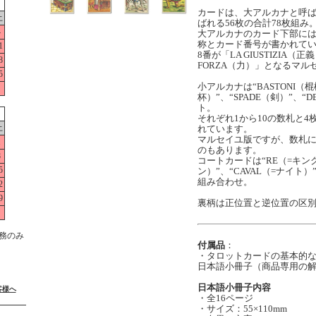
カードは、大アルカナと呼ば
土
ばれる56枚の合計78枚組み
4
大アルカナのカード下部に
称とカード番号が書かれて
1
8番が「LA GIUSTIZIA（
8
FORZA（力）」となるマ
5
小アルカナは“BASTONI（棍
杯）”、“SPADE（剣）”、“D
ト。
それぞれ1から10の数札と
土
れています。
マルセイユ版ですが、数札
1
のもあります。
8
コートカードは“RE（=キング
5
ン）”、“CAVAL（=ナイト）
組み合わせ。
2
9
裏柄は正位置と逆位置の区
務のみ
付属品
：
・タロットカードの基本的
日本語小冊子（商品専用の
日本語小冊子内容
客様へ
・全16ページ
・サイズ：55×110mm