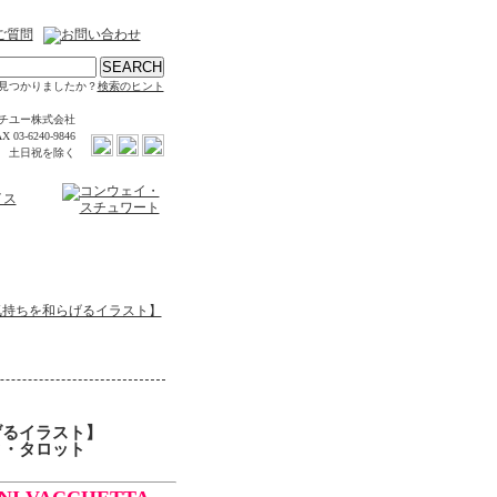
見つかりましたか？
検索のヒント
チユー株式会社
X 03-6240-9846
時 土日祝を除く
気持ちを和らげるイラスト】
げるイラスト】
タ・タロット