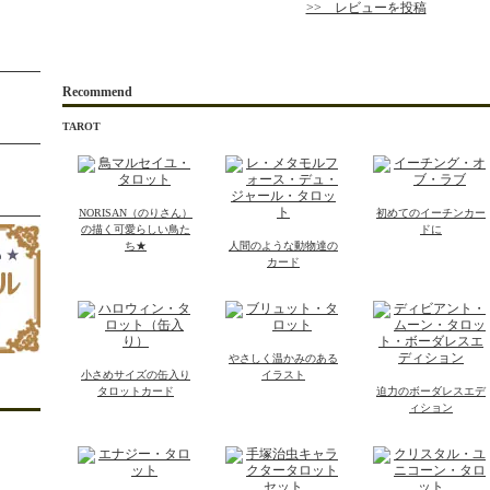
>> レビューを投稿
Recommend
TAROT
NORISAN（のりさん）
初めてのイーチンカー
の描く可愛らしい鳥た
ドに
ち★
人間のような動物達の
カード
やさしく温かみのある
小さめサイズの缶入り
イラスト
タロットカード
迫力のボーダレスエデ
ィション