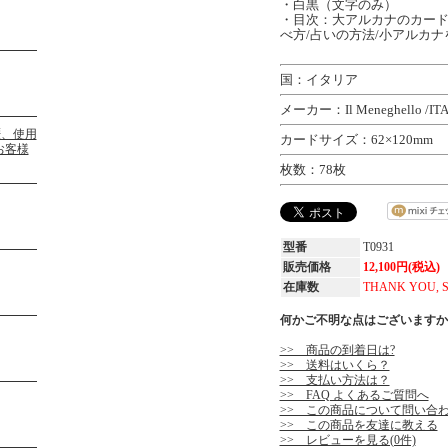
・白黒（文字のみ）
・目次：大アルカナのカード
べ方/占いの方法/小アルカ
国：イタリア
メーカー：Il Meneghello /IT
カードサイズ：62×120mm
枚数：78枚
型番
T0931
販売価格
12,100円(税込)
在庫数
THANK YOU, 
何かご不明な点はございますか
>> 商品の到着日は?
>> 送料はいくら？
>> 支払い方法は？
>> FAQ よくあるご質問へ
>> この商品について問い合
>> この商品を友達に教える
>> レビューを見る(0件)