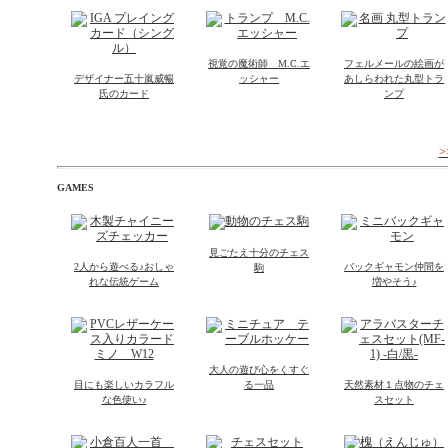
視覚の魔術師 M.C.エ
フェルメールの絵画が
デザイナー五十嵐威暢
ッシャー
あしらわれた丸型トラ
氏のカード
ンプ
GAMES
見ごたえ十分のチェス
2人から遊べる♪おしゃ
バックギャモン仲間を
駒
れな伝統ゲーム
増やそう♪
大人の遊び心をくすぐ
目にも楽しいカラフル
る一品
天然素材１点物のチェ
な色使い♪
スセット