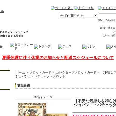
お探しのものは
運営会社：ニ
FA
するオンラインショップ
10時～15
00種類を超える品揃え
夏季休暇に伴う休業のお知らせと配送スケジュールについて
ホーム
＞
タロットカード
＞
コレクターズタロットカード
＞
【不安な
ジョバンニ・バチェッタ・タロット
商品詳細
商品イメージ
【不安な気持ちを和ら
ジョバンニ・バチェッ