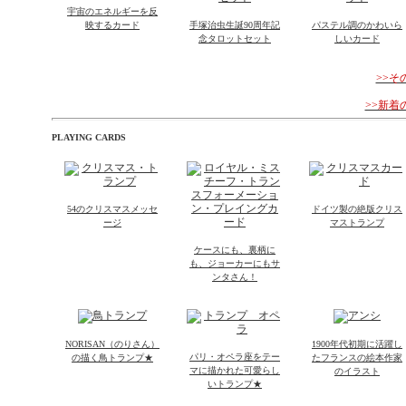
宇宙のエネルギーを反
映するカード
手塚治虫生誕90周年記
パステル調のかわいら
念タロットセット
しいカード
>>
>>新
PLAYING CARDS
54のクリスマスメッセ
ドイツ製の絶版クリス
ージ
マストランプ
ケースにも、裏柄に
も、ジョーカーにもサ
ンタさん！
NORISAN（のりさん）
1900年代初期に活躍し
パリ・オペラ座をテー
の描く鳥トランプ★
たフランスの絵本作家
マに描かれた可愛らし
のイラスト
いトランプ★