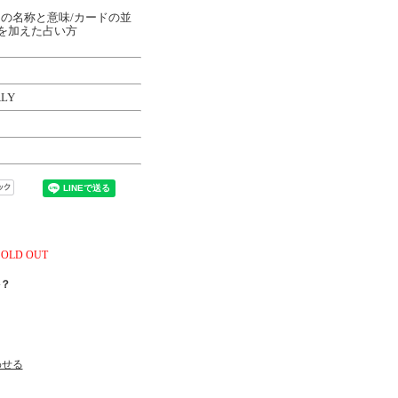
の名称と意味/カードの並
ナを加えた占い方
ALY
SOLD OUT
？
わせる