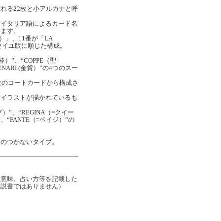
れる22枚と小アルカナと呼
。
はイタリア語によるカード名
います。
正義）」、11番が「LA
ルセイユ版に順じた構成。
棒）”、“COPPE（聖
ENARI (金貨）”の4つのスー
4枚のコートカードから構成さ
にイラストが描かれているも
）”、“REGINA（=クイー
”、“FANTE（=ペイジ）”の
別のつかないタイプ。
な意味、占い方等を記載した
解説書ではありません）