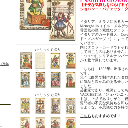
I NAIBI DI GIOVA
【不安な気持ちを和らげる
ジョバンニ・バチェッタ・
イタリア、ミラノにあるカー
Meneghello（イル・メ
雰囲気の漂う素敵なタロッ
イタリアのカード職人、Osvald
ド・メネガッヅィ）によっ
ています。
同じタロットカードでもそ
↓クリックで拡大
して同じものはありません
１つ１つにシリアルナンバ
が１枚付属しています。
/万年
こちらは、1893年に出版
です。
元々は白黒で制作されたタ
に気品と温かみのある優し
ました。
芸術家であり、教師としても活
VACCHETTA（ジョバン
↓クリックで拡大
トは、上品でありながら、
質問者の不安な気持ちを和
るような、不思議な力を持
こちら
もおすすめです！