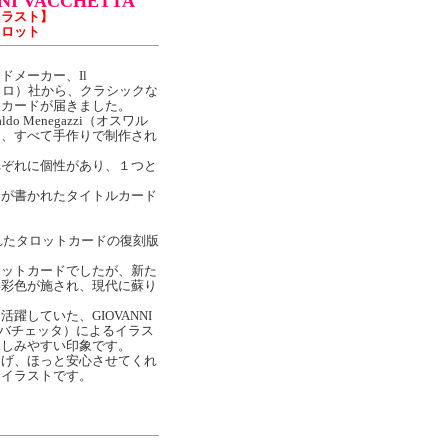
NNI VACCHETTA
イラスト】
タロット
ドメーカー、Il
ネゲッロ）社から、クラシックな
トカードが届きました。
o Menegazzi（オスワル
て、すべて手作りで制作され
れぞれに個性があり、１つと
。
ーが書かれたタイトルカード
されたタロットカードの復刻版
ロットカードでしたが、新た
い彩色が施され、現代に蘇り
躍していた、GIOVANNI
ニ・バチェッタ）によるイラス
親しみやすい印象です。
らげ、ほっと安心させてくれ
つイラストです。