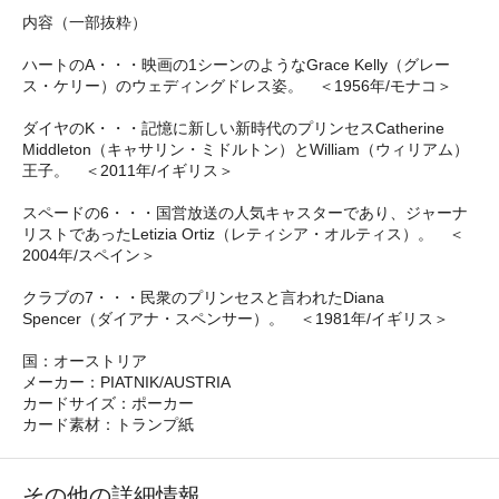
内容（一部抜粋）
ハートのA・・・映画の1シーンのようなGrace Kelly（グレー
ス・ケリー）のウェディングドレス姿。 ＜1956年/モナコ＞
ダイヤのK・・・記憶に新しい新時代のプリンセスCatherine
Middleton（キャサリン・ミドルトン）とWilliam（ウィリアム）
王子。 ＜2011年/イギリス＞
スペードの6・・・国営放送の人気キャスターであり、ジャーナ
リストであったLetizia Ortiz（レティシア・オルティス）。 ＜
2004年/スペイン＞
クラブの7・・・民衆のプリンセスと言われたDiana
Spencer（ダイアナ・スペンサー）。 ＜1981年/イギリス＞
国：オーストリア
メーカー：PIATNIK/AUSTRIA
カードサイズ：ポーカー
カード素材：トランプ紙
その他の詳細情報