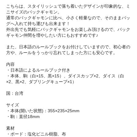
こちらは、スタイリッシュで落ち着いたデザインが印象的な、ミ
ニサイズのバックギャモン。
通常のバックギャモンに比べ、小さく軽量なので、そのままバッ
グへ入れて持ち運びも出来ます！
外出先でも気軽にバックギャモンをお楽しみ頂けるので、バック
ギャモン仲間を増やしたい方にもおすすめです♪
また、日本語のルールブックをお付けしていますので、初心者の
方や、ルールをうっかり忘れてしまった方にも安心です。
内容
・日本語によるルールブック付き
・本体、駒（白×15、黒×15）、ダイスカップ×2、ダイス（白
×2、黒×2、ダブリングキューブ×1）
国：台湾
サイズ
・本体(開いた状態)：355×235×25mm
・駒：直径18mm
素材
・ボード：塩化ビニル樹脂、布