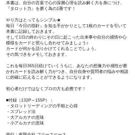
本書は、自分の言葉で心の深層心理を読み解く力を身につけ、
『タロット力』を磨く為の1冊です！
やり方はとってもシンプル★
毎日『今日の指針』を知る手がかりとして1枚のカードを引いて
本書に記録しておきます。
そして1日の終わりにその日に起こった出来事や自分の感情や心
模様をカードと照らし合わせてみましょう♪
カードが何かを語りかけてくれることでしょう。
その気づきをメモしておきます。
これを毎日365日続けていくうちに、あなたの想像力や感性が磨
かれカードを読み解く力がつき、自分自身や質問者の悩みや相談
に的確に応えることができるようになります。
初心者だけではなくプロの方も必携です！
■付録（132P～155P）：
・タロットリーディングの手順と心得
・スプレッド法
・大アルカナの意味
・小アルカナの意味
発行：有限会社 フリースペース