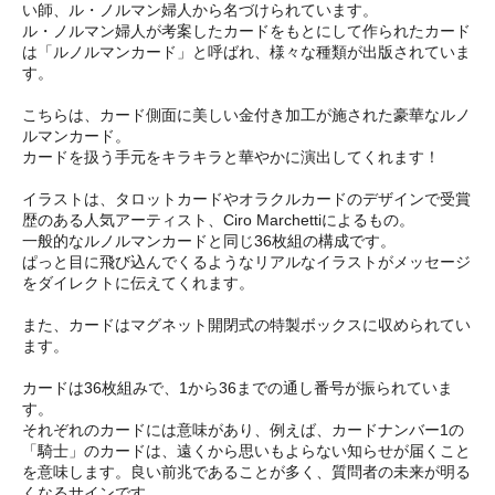
い師、ル・ノルマン婦人から名づけられています。
ル・ノルマン婦人が考案したカードをもとにして作られたカード
は「ルノルマンカード」と呼ばれ、様々な種類が出版されていま
す。
こちらは、カード側面に美しい金付き加工が施された豪華なルノ
ルマンカード。
カードを扱う手元をキラキラと華やかに演出してくれます！
イラストは、タロットカードやオラクルカードのデザインで受賞
歴のある人気アーティスト、Ciro Marchettiによるもの。
一般的なルノルマンカードと同じ36枚組の構成です。
ぱっと目に飛び込んでくるようなリアルなイラストがメッセージ
をダイレクトに伝えてくれます。
また、カードはマグネット開閉式の特製ボックスに収められてい
ます。
カードは36枚組みで、1から36までの通し番号が振られていま
す。
それぞれのカードには意味があり、例えば、カードナンバー1の
「騎士」のカードは、遠くから思いもよらない知らせが届くこと
を意味します。良い前兆であることが多く、質問者の未来が明る
くなるサインです。