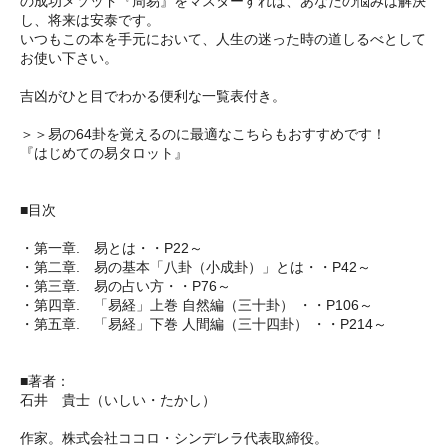
の成功メソッド『周易』をマスターすれば、あなたの悩みは解決
し、将来は安泰です。
いつもこの本を手元において、人生の迷った時の道しるべとして
お使い下さい。
吉凶がひと目でわかる便利な一覧表付き。
＞＞易の64卦を覚えるのに最適なこちらもおすすめです！
『はじめての易タロット』
■目次
・第一章. 易とは・・P22～
・第二章. 易の基本「八卦（小成卦）」とは・・P42～
・第三章. 易の占い方・・P76～
・第四章. 「易経」上巻 自然編（三十卦） ・・P106～
・第五章. 「易経」下巻 人間編（三十四卦） ・・P214～
■著者：
石井 貴士（いしい・たかし）
作家。株式会社ココロ・シンデレラ代表取締役。