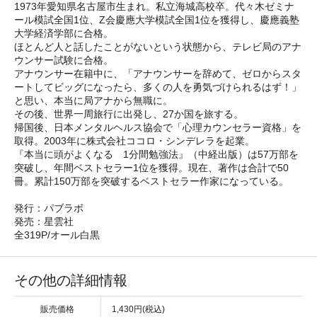
1973年愛知県名古屋市生まれ。私立海城高校卒。代々木ゼミナ
ール模試全国1位、Z会慶應大学模試全国1位を獲得し、慶應義塾
大学経済学部に合格。
ほとんど人と話したことがないという状態から、テレビ局のアナ
ウンサー試験に合格。
アナウンサー在籍中に、「アナウンサーを辞めて、ゼロからスタ
ートしてビッグになったら、多くの人を勇気づけられるはず！」
と思い、本当に局アナから無職に。
その後、世界一周旅行に出発し、27か国を旅する。
帰国後、日本メンタルヘルス協会で「心理カウンセラー資格」を
取得。2003年に株式会社ココロ・シンデレラを起業。
『本当に頭がよくなる 1分間勉強法』（中経出版）は57万部を
突破し、年間ベストセラー1位を獲得。現在、著作は合計で50
冊。累計150万部を突破するベストセラー作家になっている。
発行：パブラボ
発売：星雲社
全319P/オール白黒
その他の詳細情報
販売価格
1,430円(税込)