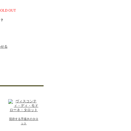
SOLD OUT
？
わせる
現存する手描きのタロ
ット