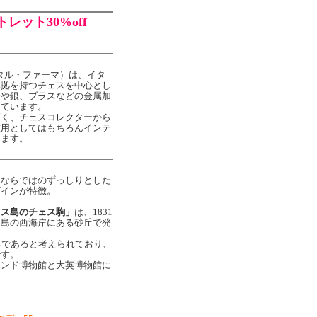
レット30%off
（イタル・ファーマ）は、イタ
本拠を持つチェスを中心とし
金や銀、ブラスなどの金属加
っています。
高く、チェスコレクターから
技用としてはもちろんインテ
ります。
スならではのずっしりとした
ザインが特徴。
イス島のチェス駒」
は、1831
ス島の西海岸にある砂丘で発
ろであると考えられており、
です。
ランド博物館と大英博物館に