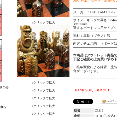
SAC チェスボード 黒檀/カエ
土
4
メーカー：ITAL FAMA/Italy
1
サイズ：キングの高さ：84
8
↓クリックで拡大
39×30mm
5
適するボードマス目サイズ50×5
素材：真鍮（ブラス）製
内容：チェス駒 （ボード
土
1
本商品はアウトレット商品
8
下記ご確認の上お買い求め
5
・経年変化による緑青、塗装
2
合がございます。
9
↓クリックで拡大
務のみ
↓クリックで拡大
THANK YOU, SOLD OUT
↓クリックで拡大
↓クリックで拡大
客様へ
型番
C3312
↓クリックで拡大
定価
33,000円(税込)