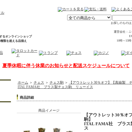
お探しのものは
運営会社：ニ
FA
するオンラインショップ
10時～15
00種類を超える品揃え
夏季休暇に伴う休業のお知らせと配送スケジュールについて
ホーム
＞
チェス
＞
チェス駒
＞
【アウトレット30％オフ】【真鍮製 
ITAL FAMA社 ブラス製チェス駒 リューイス
商品詳細
商品イメージ
【アウトレット30％オ
駒】
ITAL FAMA社 ブ
ス