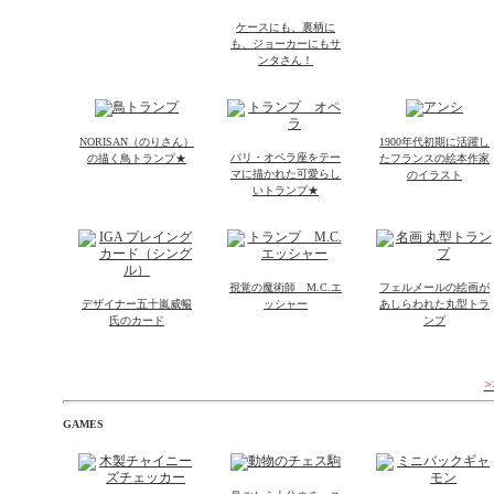
ケースにも、裏柄に
も、ジョーカーにもサ
ンタさん！
NORISAN（のりさん）
1900年代初期に活躍し
パリ・オペラ座をテー
の描く鳥トランプ★
たフランスの絵本作家
マに描かれた可愛らし
のイラスト
いトランプ★
視覚の魔術師 M.C.エ
フェルメールの絵画が
デザイナー五十嵐威暢
ッシャー
あしらわれた丸型トラ
氏のカード
ンプ
GAMES