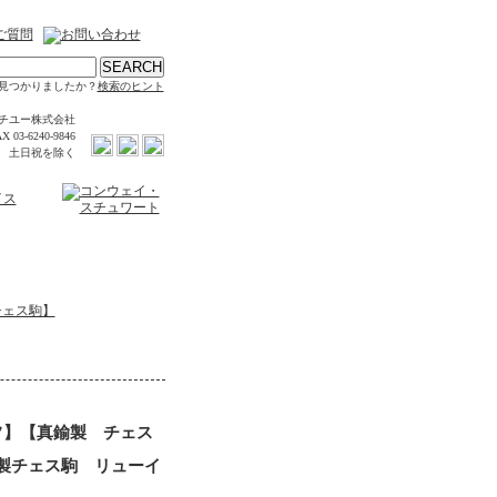
見つかりましたか？
検索のヒント
チユー株式会社
X 03-6240-9846
時 土日祝を除く
チェス駒】
フ】【真鍮製 チェス
ラス製チェス駒 リューイ