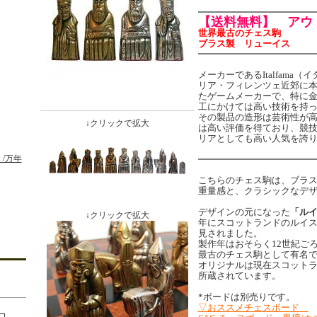
【送料無料】 アウト
世界最古のチェス駒
ブラス製 リューイス
メーカーであるItalfama
リア・フィレンツェ近郊に
たゲームメーカーで、特に
工にかけては高い技術を持
その製品の造形は芸術性が
↓クリックで拡大
は高い評価を得ており、競
リアとしても高い人気を誇
/万年
こちらのチェス駒は、ブラ
重量感と、クラシックなデ
デザインの元になった
「ル
↓クリックで拡大
年にスコットランドのルイ
見されました。
製作年はおそらく12世紀ご
最古のチェス駒として有名
オリジナルは現在スコット
所蔵されています。
*ボードは別売りです。
▽おススメチェスボード