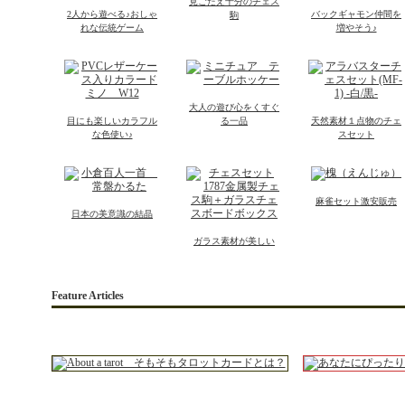
見ごたえ十分のチェス
2人から遊べる♪おしゃ
バックギャモン仲間を
駒
れな伝統ゲーム
増やそう♪
大人の遊び心をくすぐ
目にも楽しいカラフル
る一品
天然素材１点物のチェ
な色使い♪
スセット
麻雀セット激安販売
日本の美意識の結晶
ガラス素材が美しい
Feature Articles