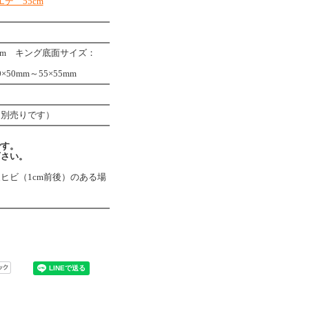
デ 55cm
mm キング底面サイズ：
0mm～55×55mm
は別売りです）
です。
下さい。
ヒビ（1cm前後）のある場