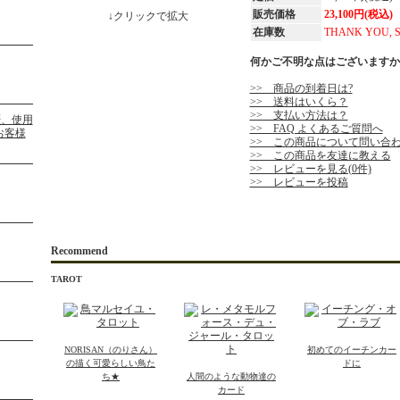
販売価格
23,100円(税込)
↓クリックで拡大
在庫数
THANK YOU, 
何かご不明な点はございますか
>> 商品の到着日は?
>> 送料はいくら？
>> 支払い方法は？
>> FAQ よくあるご質問へ
>> この商品について問い合
>> この商品を友達に教える
>> レビューを見る(0件)
>> レビューを投稿
Recommend
TAROT
NORISAN（のりさん）
初めてのイーチンカー
の描く可愛らしい鳥た
ドに
ち★
人間のような動物達の
カード