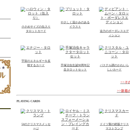
やさしく温かみのある
小さめサイズの缶入り
イラスト
タロットカード
迫力のボーダレスエデ
ィション
宇宙のエネルギーを反
映するカード
手塚治虫生誕90周年記
パステル調のかわいら
念タロットセット
しいカード
>>
>>新
PLAYING CARDS
54のクリスマスメッセ
ドイツ製の絶版クリス
ージ
マストランプ