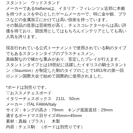
スタントン ウッドスタンド
メーカーであるItalfamaは、イタリア・フィレンツェ近郊に本拠
を持つチェスを中心としたゲームメーカーで、特に金や銀、ブラ
スなどの金属加工にかけては高い技術を持っています。
その製品の造形は芸術性が高く、チェスコレクターからは高い評
価を得ており、競技用としてはもちろんインテリアとしても高い
人気を誇ります。
現在行われている公式トーナメントで使用されている駒のタイプ
でもあるスタントンタイプのブラスチェスメン。
真鍮製なので確かな重みがあり、安定したプレイが行えます。
スタントンタイプとは19世紀に活躍したイギリスの騎士スタント
ン（Staunton）が制定した駒のタイプのことで1851年の第一回
ロンドン国際大会で始めて国際的に使用されました。
*ボードは別売りです。
▽おススメチェスボード
イタリーチェスボックス 211L 50cm
メーカー：ITAL FAMA/Italy
サイズ：キングの高さ：79mm キング底面直径：29mm
適するボードマス目サイズ45mm×45mm
素材：真鍮（ブラス） 木製
内容：チェス駒 （ボードは別売りです）