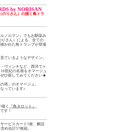
RDS by NORISAN
N（のりさん）の描く鳥トラ
鳥ルノルマン』でもお馴染み
（のりさん）による、全ての
が描かれた鳥トランプが登場
を見ているようなデザイン。
ダ・ヴィンチなど、西洋でト
・16世紀の名画をオマージュ
。ぜひ探してみてください★
ルの塔」のオマージュ。
なっています♪
が描く
『鳥タロット』
、
めです！
サービスカード1枚、解説
含め合計57枚組。