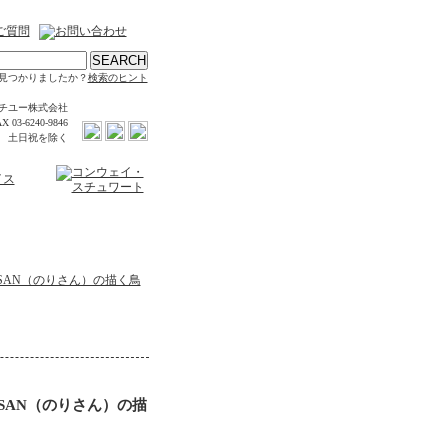
見つかりましたか？
検索のヒント
チユー株式会社
X 03-6240-9846
時 土日祝を除く
SAN（のりさん）の描く鳥
SAN（のりさん）の描