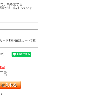
いて、鳥を愛する
世界観が沢山詰まっていま
社
スカード1枚+解説カード2枚
税込)
？