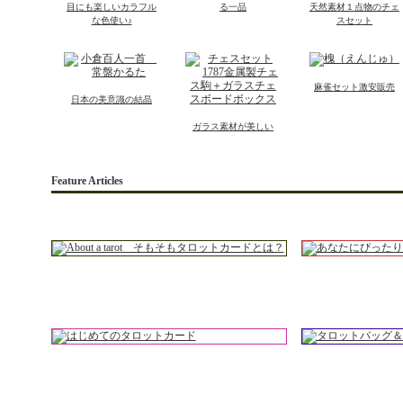
目にも楽しいカラフル
る一品
天然素材１点物のチェ
な色使い♪
スセット
麻雀セット激安販売
日本の美意識の結晶
ガラス素材が美しい
Feature Articles