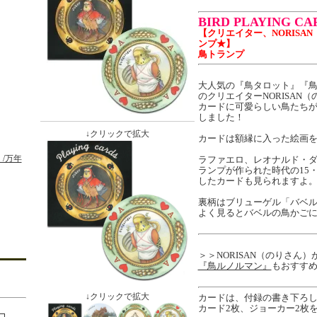
BIRD PLAYING CA
【クリエイター、NORISA
ンプ★】
鳥トランプ
大人気の『鳥タロット』『
のクリエイターNORISAN
カードに可愛らしい鳥たち
しました！
↓クリックで拡大
カードは額縁に入った絵画
/万年
ラファエロ、レオナルド・
ランプが作られた時代の15
したカードも見られますよ
裏柄はブリューゲル「バベ
よく見るとバベルの鳥かごに
＞＞NORISAN（のりさん）
『鳥ルノルマン』
もおすす
↓クリックで拡大
カードは、付録の書き下ろし
カード2枚、ジョーカー2枚を