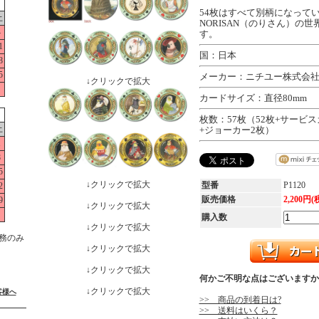
54枚はすべて別柄になって
土
NORISAN（のりさん）の
4
す。
1
国：日本
8
5
メーカー：ニチユー株式会
↓クリックで拡大
カードサイズ：直径80mm
枚数：57枚（52枚+サービ
土
+ジョーカー2枚）
1
8
5
↓クリックで拡大
型番
P1120
2
販売価格
2,200円(
9
↓クリックで拡大
購入数
↓クリックで拡大
務のみ
↓クリックで拡大
↓クリックで拡大
何かご不明な点はございますか
↓クリックで拡大
客様へ
>> 商品の到着日は?
>> 送料はいくら？