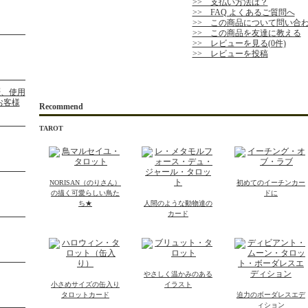
>> 支払い方法は？
>> FAQ よくあるご質問へ
>> この商品について問い合
>> この商品を友達に教える
>> レビューを見る(0件)
>> レビューを投稿
Recommend
TAROT
NORISAN（のりさん）
初めてのイーチンカー
の描く可愛らしい鳥た
ドに
ち★
人間のような動物達の
カード
やさしく温かみのある
小さめサイズの缶入り
イラスト
タロットカード
迫力のボーダレスエデ
ィション