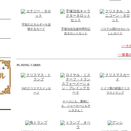
宇宙のエネルギーを反
映するカード
手塚治虫生誕90周年記
パステル調のかわいら
念タロットセット
しいカード
>>
>>新
PLAYING CARDS
54のクリスマスメッセ
ドイツ製の絶版クリス
ージ
マストランプ
ケースにも、裏柄に
も、ジョーカーにもサ
ンタさん！