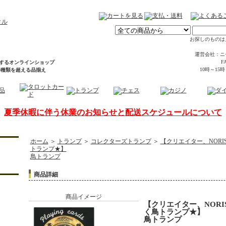
お探しのものは
運営会社：ニ
FA
するオンラインショップ
10時～15
00種類を超える品揃え
夏季休暇に伴う休業のお知らせと配送スケジュールについて
ホーム
＞
トランプ
＞
コレクターズトランプ
＞
【クリエイター、NORI
トランプ★】
鳥トランプ
商品詳細
商品イメージ
【クリエイター、NORI
く鳥トランプ★】
鳥トランプ