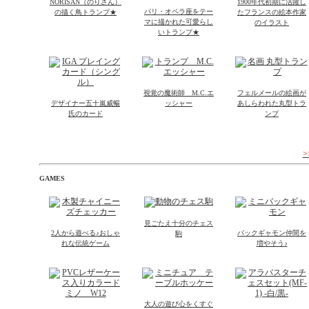
NORISAN（のりさん）
1900年代初期に活躍し
パリ・オペラ座をテー
の描く鳥トランプ★
たフランスの絵本作家
マに描かれた可愛らし
のイラスト
いトランプ★
視覚の魔術師 M.C.エ
フェルメールの絵画が
デザイナー五十嵐威暢
ッシャー
あしらわれた丸型トラ
氏のカード
ンプ
GAMES
見ごたえ十分のチェス
2人から遊べる♪おしゃ
バックギャモン仲間を
駒
れな伝統ゲーム
増やそう♪
大人の遊び心をくすぐ