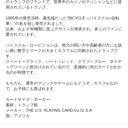
のトランプのブランドで、世界中のカジノやマジシャンなどに使
用されているトランプ。
1885年の発売当時、最先端だった“BICYCLE（バイスクル=自転
車）”の名を冠し発売されました。
以来、およそ90種類に及ぶデザインが発表され、多くのファンに
愛されています。
バイスクル・ロービジョンは、視力の弱い方や高齢者の方にも扱
い易い数字とマークが大きくカラフルに印刷されたトランプで
す。
スペード＝ブラック、ハート＝レッド、クラブ＝ブルー、ダイヤ
＝グリーンと色分けされているので、直感的に何のカードがわか
るのが特徴です。
もちろん、通常のマジックやゲームにもどうぞ。カラフルなの
で、お子様にも喜ばれます。
カードサイズ：ポーカー
素材：トランプ紙
メーカー：THE U.S. PLAYING CARD Co./U.S.A
国：アメリカ