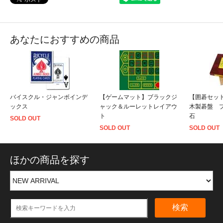
あなたにおすすめの商品
バイスクル・ジャンボインデ
【ゲームマット】ブラックジ
【囲碁セッ
ックス
ャック＆ルーレットレイアウ
木製碁盤 
ト
石
SOLD OUT
SOLD OUT
SOLD OUT
ほかの商品を探す
検索