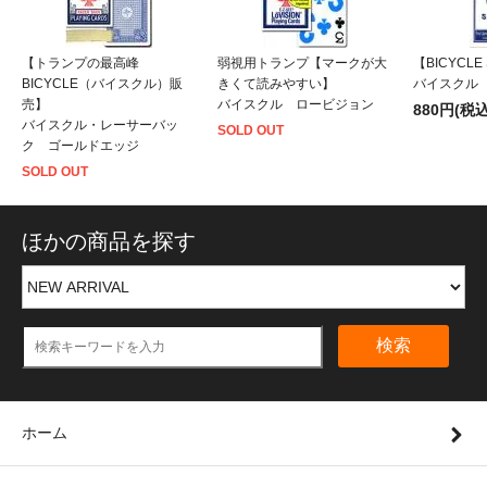
【トランプの最高峰
弱視用トランプ【マークが大
【BICYCLE
BICYCLE（バイスクル）販
きくて読みやすい】
バイスクル
売】
バイスクル ロービジョン
880円(税込
バイスクル・レーサーバッ
SOLD OUT
ク ゴールドエッジ
SOLD OUT
ほかの商品を探す
検索
ホーム