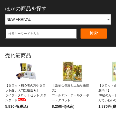
ほかの商品を探す
検索
売れ筋商品
【タロット初心者の方やタロ
【豪華な色彩と上品な曲線
【タロット
ット占い入門に最適★】
美】
解消！】
ライダータロットセット スタ
ゴールデン・アールヌーボ
78枚のカー
ンダード
ー・タロット
んていねい
5,830円(税込)
8,250円(税込)
1,870円(