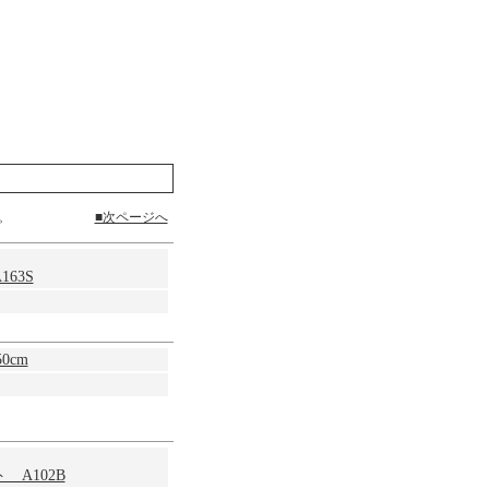
す。
■次ページへ
63S
0cm
A102B