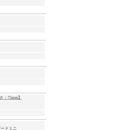
さ：75mm】
ンダードミニ