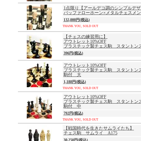
1点限り【アールデコ調のシンプルデザ
バッファローホーン×メタルチェスメン
132,000円(税込)
THANK YOU, SOLD OUT
【チェスの練習用に】
アウトレット10%OFF
プラスチック製チェス駒 スタントン
396円(税込)
アウトレット10%OFF
プラスチック製チェス駒 スタントン
駒付 大
1,188円(税込)
THANK YOU, SOLD OUT
アウトレット10%OFF
プラスチック製チェス駒 スタントン
駒付 中
792円(税込)
THANK YOU, SOLD OUT
【戦国時代を生きたサムライたち】
チェス駒 サムライ A175
30,250円(税込)