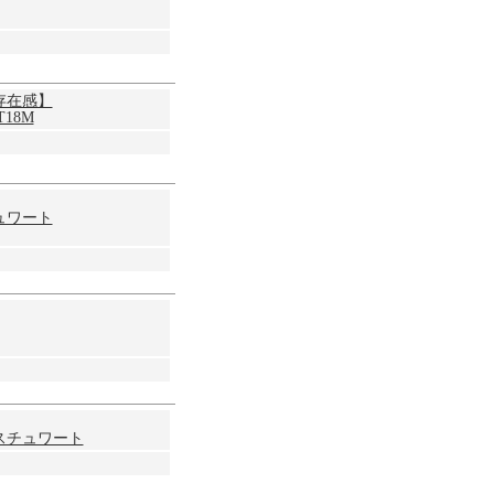
存在感】
18M
ュワート
スチュワート