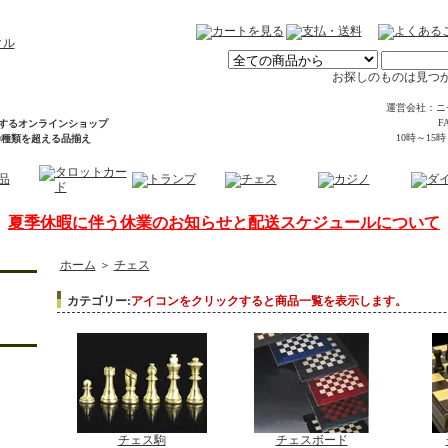
お探しのものは見つ
運営会社：ニ
FA
するオンラインショップ
10時～15
00種類を超える品揃え
夏季休暇に伴う休業のお知らせと配送スケジュールについて
ホーム
＞
チェス
カテゴリー:
アイコンをクリックすると商品一覧を表示します。
チェス駒
チェスボード