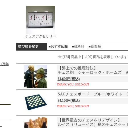
チェスアクセサリー
並び順を変更
■おすすめ順
■価格順
■新着順
全 [124] 商品中 [1-100] 商品を表示していま
/万年
【盤上での推理対決】
チェス駒 シャーロック・ホームズ A1
61,600円(税込)
THANK YOU, SOLD OUT
SACチェスボード ブルー/ホワイト 5
34,100円(税込)
THANK YOU, SOLD OUT
【世界最古のチェスをリデザイン】
ルイス（リューイス）島のチェスセット 