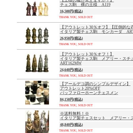
【王様の服が見えますか？】
チェス駒 裸の王様 A119
16,500円(税込)
THANK YOU, SOLD OUT
【アウトレット30％オフ】【圧倒的な
イタリア製チェス駒 モンカーダ ART
26,950円(税込)
THANK YOU, SOLD OUT
【アウトレット30％オフ！】
イタリア製チェス駒 メアリー・スチ
ART162MW
24,640円(税込)
THANK YOU, SOLD OUT
【アールデコ調のシンプルデザイン】
アウトレット20%OFF
バッファローホーンチェスメン
84,150円(税込)
THANK YOU, SOLD OUT
※送料無料！※
イタリア製チェスセット メアリー・
48,840円(税込)
THANK YOU, SOLD OUT