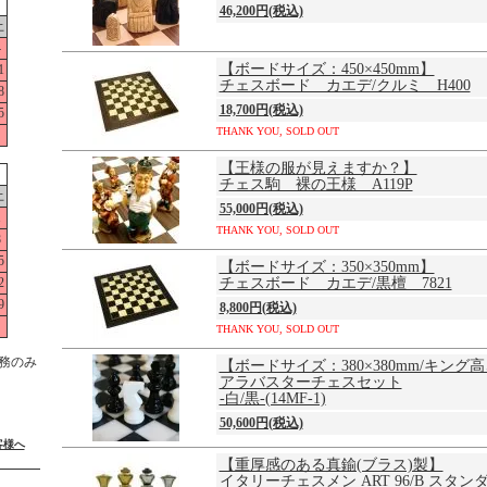
46,200円(税込)
土
4
【ボードサイズ：450×450mm】
1
チェスボード カエデ/クルミ H400
8
18,700円(税込)
5
THANK YOU, SOLD OUT
【王様の服が見えますか？】
チェス駒 裸の王様 A119P
土
55,000円(税込)
1
THANK YOU, SOLD OUT
8
5
【ボードサイズ：350×350mm】
2
チェスボード カエデ/黒檀 7821
9
8,800円(税込)
THANK YOU, SOLD OUT
務のみ
【ボードサイズ：380×380mm/キング高
アラバスターチェスセット
-白/黒-(14MF-1)
50,600円(税込)
客様へ
【重厚感のある真鍮(ブラス)製】
イタリーチェスメン ART 96/B スタ