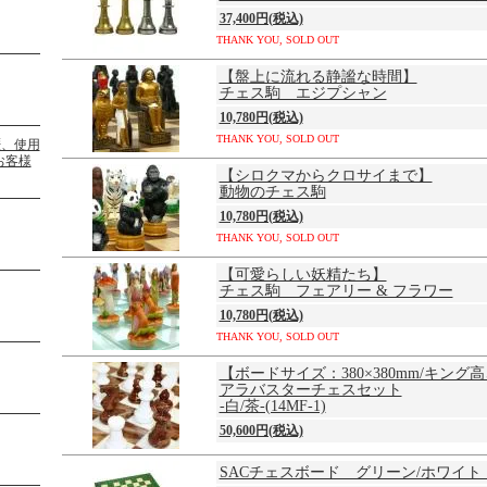
37,400円(税込)
THANK YOU, SOLD OUT
【盤上に流れる静謐な時間】
チェス駒 エジプシャン
10,780円(税込)
THANK YOU, SOLD OUT
【シロクマからクロサイまで】
動物のチェス駒
10,780円(税込)
THANK YOU, SOLD OUT
【可愛らしい妖精たち】
チェス駒 フェアリー & フラワー
10,780円(税込)
THANK YOU, SOLD OUT
【ボードサイズ：380×380mm/キング高
アラバスターチェスセット
-白/茶-(14MF-1)
50,600円(税込)
SACチェスボード グリーン/ホワイト 